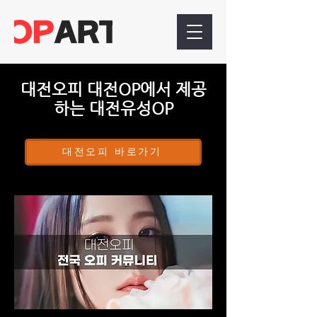
대전오피 대전OP에서 제공
하는 대전유성OP
대전오피 바로가기